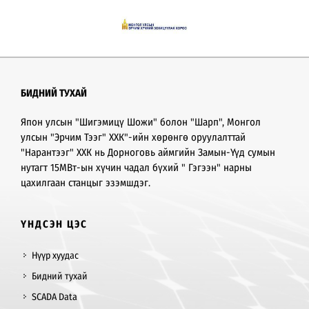
БИДНИЙ ТУХАЙ
Япон улсын "Шигэмицү Шожи" болон "Шарп", Монгол
улсын "Эрчим Тээг" ХХК"-ийн хөрөнгө оруулалттай
"Нарантээг" ХХК нь Дорноговь аймгийн Замын-Үүд сумын
нутагт 15МВт-ын хүчин чадал бүхий " Гэгээн" нарны
цахилгаан станцыг эзэмшдэг.
ҮНДСЭН ЦЭС
Нүүр хуудас
Бидний тухай
SCADA Data