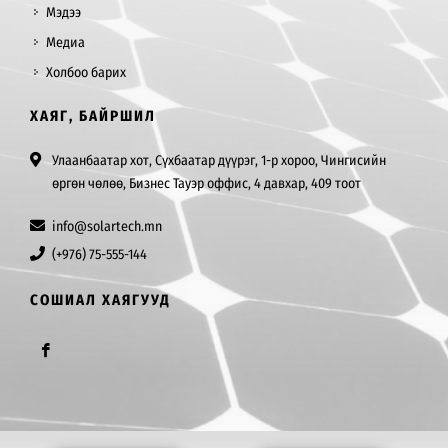
Мэдээ
Медиа
Холбоо барих
ХАЯГ, БАЙРШИЛ
Улаанбаатар хот, Сүхбаатар дүүрэг, 1-р хороо, Чингисийн
өргөн чөлөө, Бизнес Тауэр оффис, 4 давхар, 409 тоот
info@solartech.mn
(+976) 75-555-144
СОШИАЛ ХАЯГУУД