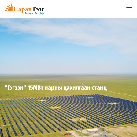
"Гэгээн" 15МВт нарны цахилгаан станц