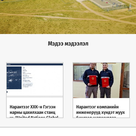
Мэдээ мэдээлэл
Нарантээг ХХК-н Гэгээн
Нарантээг компанийн
нарны цахилхаан станц
инженерүүд хүндэт жуух
нь "United Nations Global
бичгээр шагнууллаа
Compact" гишүүн боллоо.