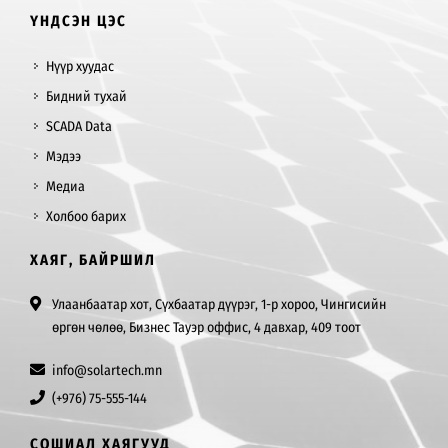
ҮНДСЭН ЦЭС
Нүүр хуудас
Бидний тухай
SCADA Data
Мэдээ
Медиа
Холбоо барих
ХАЯГ, БАЙРШИЛ
Улаанбаатар хот, Сүхбаатар дүүрэг, 1-р хороо, Чингисийн
өргөн чөлөө, Бизнес Тауэр оффис, 4 давхар, 409 тоот
info@solartech.mn
(+976) 75-555-144
СОШИАЛ ХАЯГУУД