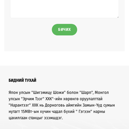
БИЧИХ
БИДНИЙ ТУХАЙ
Япон улсын "Шигэмицү Шожи" болон "Шарп", Монгол
улсын "Эрчим Тээг" ХХК"-ийн хөрөнгө оруулалттай
"Нарантээг" ХХК нь Дорноговь аймгийн Замын-Үүд сумын
нутагт 15МВт-ын хүчин чадал бүхий " Гэгээн" нарны
цахилгаан станцыг эзэмшдэг.