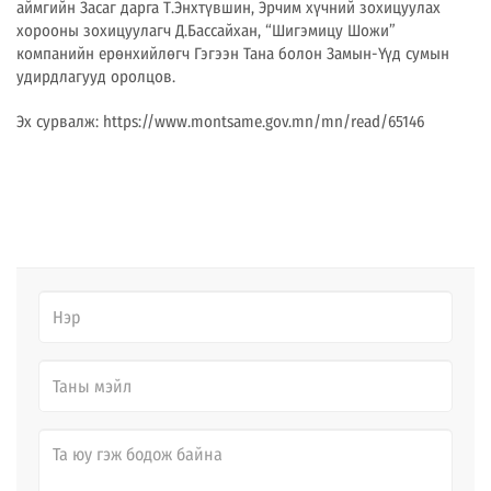
аймгийн Засаг дарга Т.Энхтүвшин, Эрчим хүчний зохицуулах
хорооны зохицуулагч Д.Бассайхан, “Шигэмицу Шожи”
компанийн ерөнхийлөгч Гэгээн Тана болон Замын-Үүд сумын
удирдлагууд оролцов.
Эх сурвалж: https://www.montsame.gov.mn/mn/read/65146