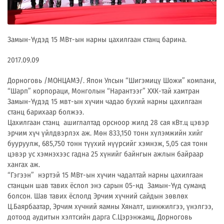
Замын-Үүдэд 15 МВт-ын нарны цахилгаан станц барина.
2017.09.09
Дорноговь /МОНЦАМЭ/. Япон Улсын “Шигэмицү Шожи” компани,
“Шарп” корпораци, Монголын “Нарантээг” ХХК-тай хамтран
Замын-Үүдэд 15 мвт-ын хүчин чадао бүхий нарны цахилгаан
станц барихаар болжээ.
Цахилгаан станц ашиглалтад орсноор жилд 28 сая кВт.ц цэвэр
эрчим хүч үйлдвэрлэх аж. Мөн 833,150 тонн хүлэмжийн хийг
бууруулж, 685,750 тонн түүхий нүүрсийг хэмнэж, 5,05 сая тонн
цэвэр ус хэмнэхээс гадна 25 хүнийг байнгын ажлын байраар
хангах аж.
“Гэгээн” нэртэй 15 МВт-ын хүчин чадалтай нарны цахилгаан
станцын шав тавих ёслол энэ сарын 05-нд Замын-Үүд суманд
болсон. Шав тавих ёслолд Эрчим хүчний сайдын зөвлөх
Ц.Баярбаатар, Эрчим хүчний яамны Хяналт, шинжилгээ, үнэлгээ,
дотоод аудитын хэлтсийн дарга С.Цэрэнжамц, Дорноговь