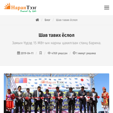
Блог
Шав тавих ёслол
Шав тавих ёслол
Замын-Үүдэд 15 МВт-ын нарны цахилгаан станц барина.
2019-04-11
4769
уншсан
1
минут уншина